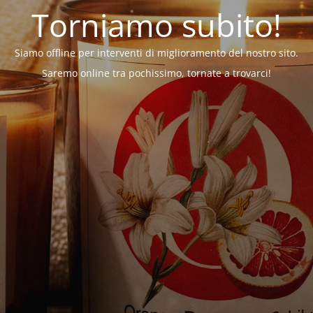
Torniamo subito!
Siamo offline per interventi di miglioramento del nostro sito.
Saremo online tra pochissimo, tornate a trovarci!